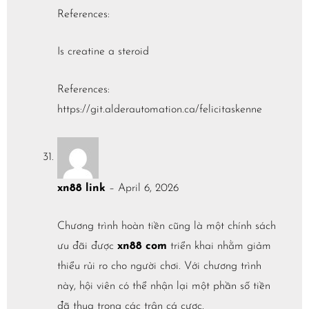
References:
Is creatine a steroid
References:
https://git.alderautomation.ca/felicitaskenne
xn88 link
–
April 6, 2026
Chương trình hoàn tiền cũng là một chính sách
ưu đãi được
xn88 com
triển khai nhằm giảm
thiểu rủi ro cho người chơi. Với chương trình
này, hội viên có thể nhận lại một phần số tiền
đã thua trong các trận cá cược.