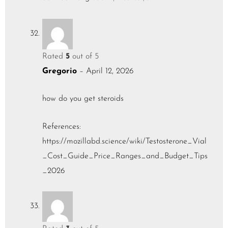
Rated
5
out of 5
Gregorio
–
April 12, 2026
how do you get steroids
References:
https://mozillabd.science/wiki/Testosterone_Vial
_Cost_Guide_Price_Ranges_and_Budget_Tips
_2026