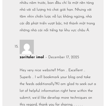
nhiều năm trước, ban đầu chỉ là một nền tảng
nhỏ với số lượng trò chơi giới hạn. Nhưng với
tầm nhìn chiến lược nỗ lực không ngừng, nhà
cái đã phát triển vượt bậc, trở thành một trong
những nhà cái nổi tiếng tại khu vực châu Á.
zoritoler imol
–
December 17, 2025
Hey very nice website!! Man .. Excellent ..
Superb .. I will bookmark your blog and take
the feeds additionally?KI am glad to seek out a
lot of helpful information right here within the
submit, we’d like develop more techniques on
this regard, thank you for sharing. . . . . .