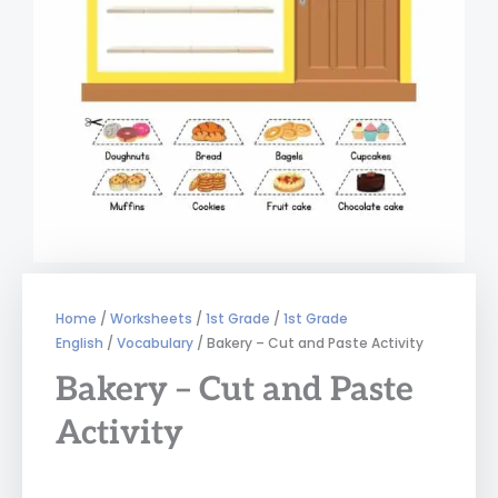
Home
/
Worksheets
/
1st Grade
/
1st Grade
English
/
Vocabulary
/ Bakery – Cut and Paste Activity
Bakery – Cut and Paste
Activity