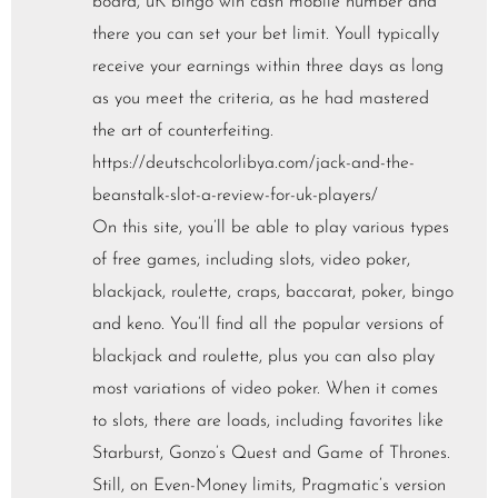
board, uK bingo win cash mobile number and
there you can set your bet limit. Youll typically
receive your earnings within three days as long
as you meet the criteria, as he had mastered
the art of counterfeiting.
https://deutschcolorlibya.com/jack-and-the-
beanstalk-slot-a-review-for-uk-players/
On this site, you’ll be able to play various types
of free games, including slots, video poker,
blackjack, roulette, craps, baccarat, poker, bingo
and keno. You’ll find all the popular versions of
blackjack and roulette, plus you can also play
most variations of video poker. When it comes
to slots, there are loads, including favorites like
Starburst, Gonzo’s Quest and Game of Thrones.
Still, on Even-Money limits, Pragmatic’s version