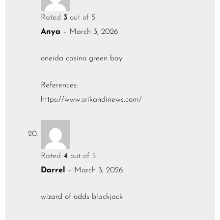
Rated
3
out of 5
Anya
–
March 3, 2026
oneida casino green bay
References:
https://www.srikandinews.com/
Rated
4
out of 5
Darrel
–
March 3, 2026
wizard of odds blackjack