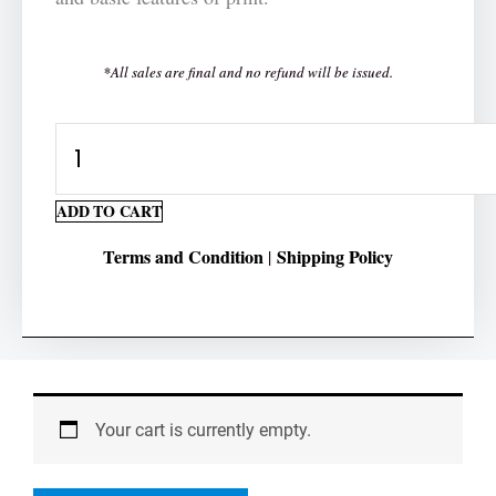
*All sales are final and no refund will be issued.
Bakery
-
Cut
ADD TO CART
and
Terms and Condition
Shipping Policy
|
Paste
Activity
quantity
Your cart is currently empty.