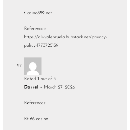
Casino889 net
References:
https://ali-valenzuela.hubstack.net/privacy-
policy-1773725139
Rated
1
out of 5
Darrel
–
March 27, 2026
References:
Rt 66 casino