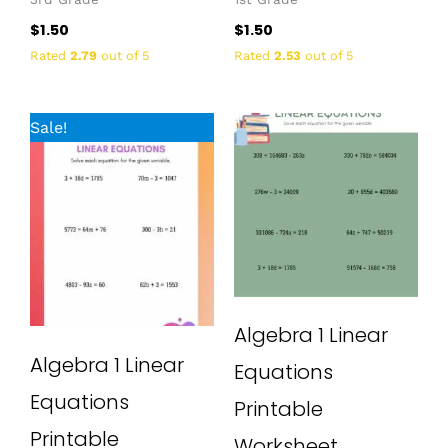
$
1.50
$
1.50
Rated
2.79
out of 5
Rated
2.53
out of 5
Original
Current
Sale!
price
price
was:
is:
$1.50.
$0.00.
Algebra 1 Linear
Algebra 1 Linear
Equations
Equations
Printable
Printable
Worksheet