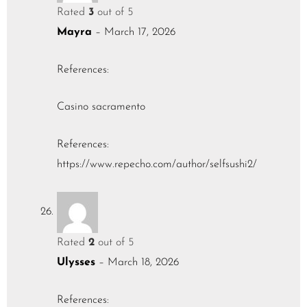
Rated
3
out of 5
Mayra
–
March 17, 2026
References:
Casino sacramento
References:
https://www.repecho.com/author/selfsushi2/
Rated
2
out of 5
Ulysses
–
March 18, 2026
References: