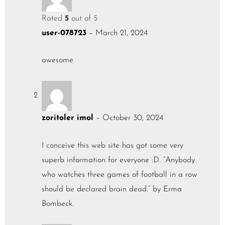
Rated
5
out of 5
user-078723
–
March 21, 2024
awesome
zoritoler imol
–
October 30, 2024
I conceive this web site has got some very
superb information for everyone :D. “Anybody
who watches three games of football in a row
should be declared brain dead.” by Erma
Bombeck.