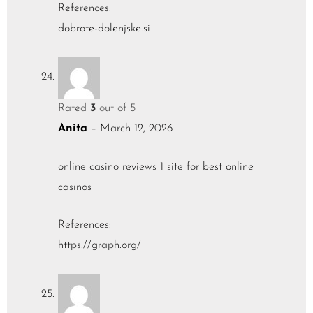
References:
dobrote-dolenjske.si
Rated
3
out of 5
Anita
–
March 12, 2026
online casino reviews 1 site for best online
casinos
References:
https://graph.org/