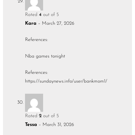
Rated
4
out of 5
Kara
–
March 27, 2026
References:
Nba games tonight
References:
https://sundaynews.info/user/bankmom1/
Rated
2
out of 5
Tessa
–
March 31, 2026