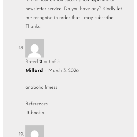
to find your e-mail subscription hyperlink or
newsletter service. Do you have any? Kindly let
me recognise in order that I may subscribe.
Thanks.
Rated
2
out of 5
Millard
–
March 3, 2026
anabolic fitness
References:
lit-book.ru