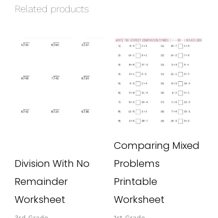
Related products
Comparing Mixed
Division With No
Problems
Remainder
Printable
Worksheet
Worksheet
3rd Grade
1st Grade