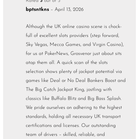
Rated
3
out of 5
bptsntkns
–
April 13, 2026
Although the UK online casino scene is chock-
full of excellent slots providers (step forward,
Sky Vegas, Mecca Games, and Virgin Casino),
for us at PokerNews, Grosvenor just about sits
atop them all. A quick scan of the slots
selection shows plenty of jackpot potential via
games like Deal or No Deal Bankers Boost and
The Big Catch Jackpot King, jostling with
classics like Buffalo Blitz and Big Bass Splash.
We pride ourselves on adhering to the highest
standards, holding all necessary UK transport
certifications and licenses. Our outstanding
team of drivers – skilled, reliable, and