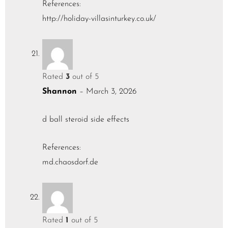
References:
http://holiday-villasinturkey.co.uk/
Rated
3
out of 5
Shannon
–
March 3, 2026
d ball steroid side effects
References:
md.chaosdorf.de
Rated
1
out of 5